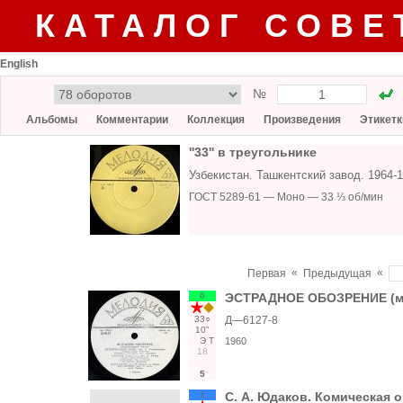
КАТАЛОГ СОВЕ
English
№
Альбомы
Комментарии
Коллекция
Произведения
Этикетк
''33'' в треугольнике
Узбекистан. Ташкентский завод. 1964
ГОСТ 5289-61 — Моно — 33 ⅓ об/мин
«
«
Первая
Предыдущая
6
ЭСТРАДНОЕ ОБОЗРЕНИЕ (м
33○
Д—6127-8
10"
Э
Т
1960
18
5
1
С. А. Юдаков. Комическая 