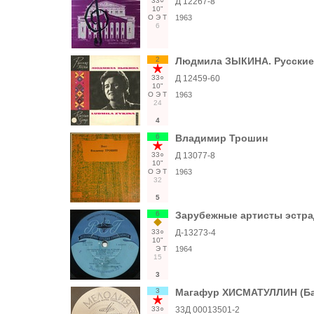
33○
Д 12267-8
10"
О
Э
Т
1963
6
2
Людмила ЗЫКИНА. Русские
33○
Д 12459-60
10"
О
Э
Т
1963
24
4
6
Владимир Трошин
33○
Д 13077-8
10"
О
Э
Т
1963
32
5
6
Зарубежные артисты эстрады
33○
Д-13273-4
10"
Э
Т
1964
15
3
3
Магафур ХИСМАТУЛЛИН (Ба
33○
33Д 00013501-2