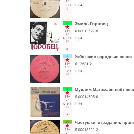
7"
Э
Т
1964
1
6
Эмиль Горовец
33○
Д 00013627-8
7"
О
Э
Т
1964
34
8
3
Узбекские народные песни
33○
Д 13681-2
10"
Э
Т
1964
10
6
Муслим Магомаев поёт пес
33○
Д 00014605-6
7"
О
Э
Т
1964
35
7
2/6
Частушки, страдания, прип
33○
Д 00015321-2
7"