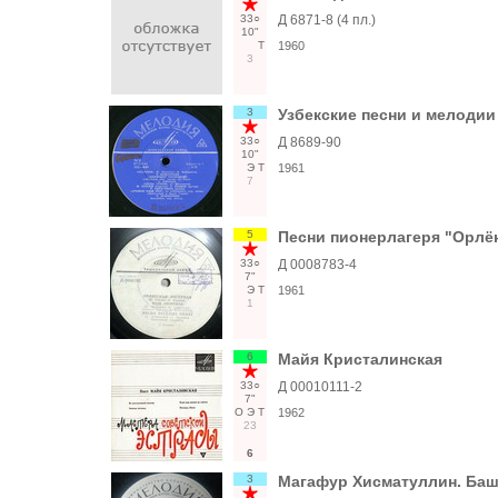
33○
Д 6871-8 (4 пл.)
10"
Т
1960
3
3
Узбекские песни и мелодии
33○
Д 8689-90
10"
Э
Т
1961
7
5
Песни пионерлагеря "Орлё
33○
Д 0008783-4
7"
Э
Т
1961
1
6
Майя Кристалинская
33○
Д 00010111-2
7"
О
Э
Т
1962
23
6
3
Магафур Хисматуллин. Баш