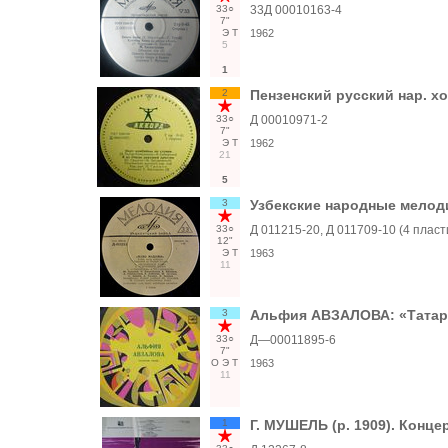
33○
33Д 00010163-4
7"
Э
Т
1962
5
1
2
Пензенский русский нар. хо
33○
Д 00010971-2
7"
Э
Т
1962
21
5
3
Узбекские народные мелод
33○
Д 011215-20, Д 011709-10 (4 пласт
12"
Э
Т
1963
11
3
Альфия АВЗАЛОВА: «Татар
33○
Д—00011895-6
7"
О
Э
Т
1963
11
1
Г. МУШЕЛЬ (р. 1909). Конце