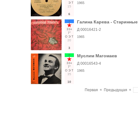
Э
Т
1965
15
6
1
Галина Карева - Старинны
33○
Д 00016421-2
7"
О
Э
Т
1965
20
3
6
Муслим Магомаев
33○
Д 00016543-4
7"
О
Э
Т
1965
35
10
«
«
Первая
Предыдущая