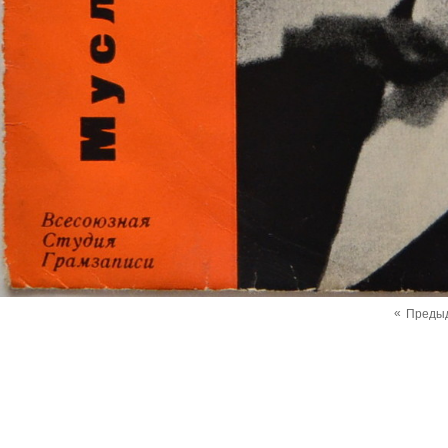
«
Преды