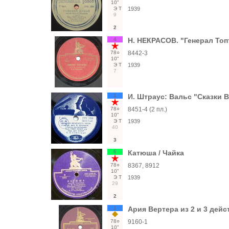
10"
Э
Т
1939
9
2
4
Н. НЕКРАСОВ. "Генерал Топ
78○
8442-3
10"
Э
Т
1939
7
1
И. Штраус: Вальс "Сказки В
78○
8451-4 (2 пл.)
10"
Э
Т
1939
40
3
6
Катюша / Чайка
78○
8367, 8912
10"
Э
Т
1939
29
2
1
Ария Вертера из 2 и 3 дей
78○
9160-1
10"