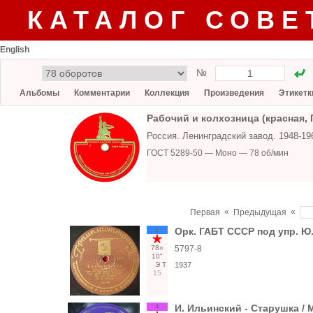
КАТАЛОГ СОВЕ
English
№
Альбомы
Комментарии
Коллекция
Произведения
Этикетк
Рабочий и колхозница (красная,
Россия. Ленинградский завод. 1948-
ГОСТ 5289-50 — Моно — 78 об/мин
«
«
Первая
Предыдущая
1
Орк. ГАБТ СССР под упр. Ю
78○
5797-8
10"
Э
Т
1937
15
4
И. Ильинский - Старушка /