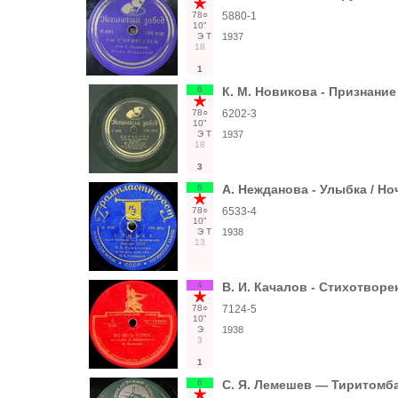
78○
5880-1
10"
Э
Т
1937
18
1
6
К. М. Новикова - Признани
78○
6202-3
10"
Э
Т
1937
18
3
6
А. Нежданова - Улыбка / Но
78○
6533-4
10"
Э
Т
1938
13
4
В. И. Качалов - Стихотворе
78○
7124-5
10"
Э
1938
3
1
6
С. Я. Лемешев — Тиритомба