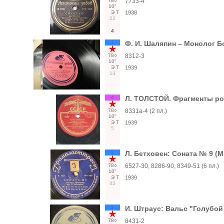
78○
7733-4
10"
Э
Т
1938
22
4
1
Ф. И. Шаляпин – Монолог Б
78○
8312-3
10"
Э
Т
1939
13
4
Л. ТОЛСТОЙ. Фрагменты ро
78○
8331а-4 (2 пл.)
10"
Э
Т
1939
5
1
Л. Бетховен: Соната № 9 (
78○
6527-30, 8286-90, 8349-51 (6 пл.)
10"
Э
Т
1939
42
1
И. Штраус: Вальс "Голубой 
78○
8431-2