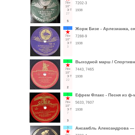
78○
7202-3
10"
Э
Т
1938
27
5
1
Жорж Бизе - Арлезианка, 
78○
7288-9
10"
Э
Т
1938
3
6
Выходной марш / Спортив
78○
7443, 7465
10"
Э
Т
1938
22
2
6
Ефрем Флакс - Песня из ф-
78○
5633, 7607
10"
Э
Т
1938
7
3
3
Ансамбль Александрова — Су