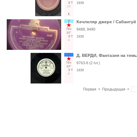
Э
Т
1939
15
1
3
Кечлеляр джере / Сабантуй
78○
9488, 9490
10"
Э
Т
1939
4
1
Д. ВЕРДИ, Фантазия на тем
78○
9763-6 (2 пл.)
10"
Э
Т
1939
9
«
«
Первая
Предыдущая