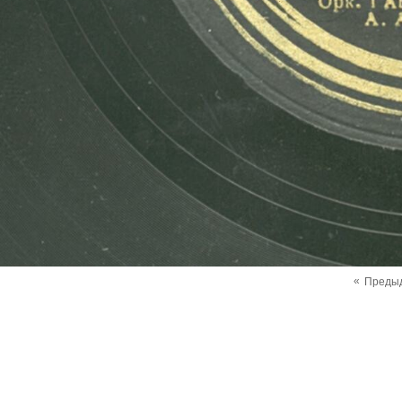
«
Преды