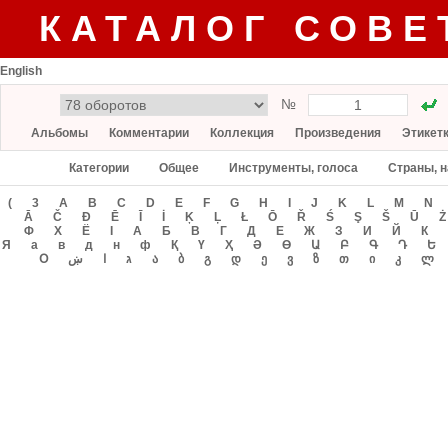
КАТАЛОГ СОВЕ
English
№
Альбомы
Комментарии
Коллекция
Произведения
Этикет
Категории
Общее
Инструменты, голоса
Страны, 
(
3
A
B
C
D
E
F
G
H
I
J
K
L
M
N
Ā
Č
Đ
Ē
Ī
İ
Ķ
Ļ
Ł
Ō
Ř
Ś
Ş
Š
Ū
Ż
Φ
Χ
Ё
І
А
Б
В
Г
Д
Е
Ж
З
И
Й
К
Я
а
в
д
н
ф
Қ
Ү
Ҳ
Ә
Ө
Ա
Բ
Գ
Դ
Ե
Օ
ښ
ا
ג
ა
ბ
გ
დ
ე
ვ
ზ
თ
ი
კ
ლ