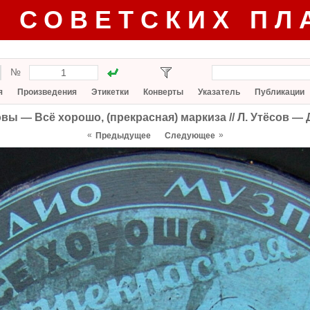
Г СОВЕТСКИХ ПЛ
№
я
Произведения
Этикетки
Конверты
Указатель
Публикации
совы — Всё хорошо, (прекрасная) маркиза // Л. Утёсов —
«
»
Предыдущее
Следующее