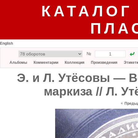
КАТАЛОГ
ПЛА
English
№
Альбомы
Комментарии
Коллекция
Произведения
Этикет
Э. и Л. Утёсовы — 
маркиза // Л. 
«
Преды