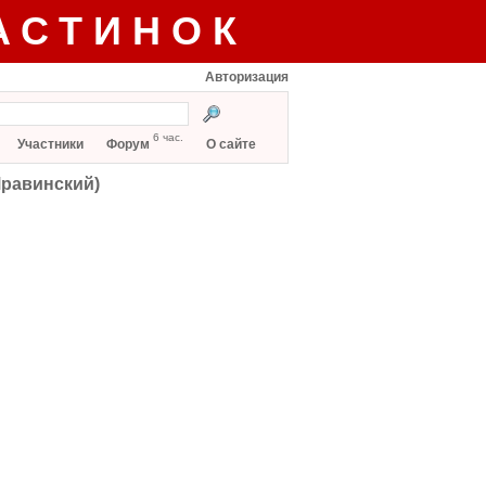
АСТИНОК
Авторизация
6 час.
Участники
Форум
О сайте
Мравинский)