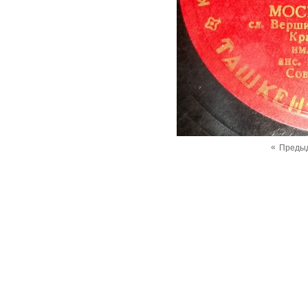
«
Преды