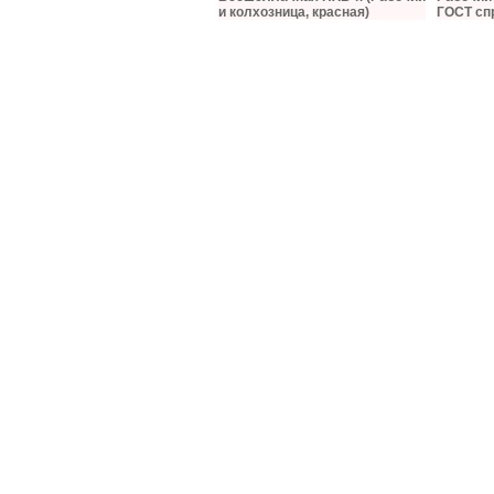
и колхозница, красная)
ГОСТ сп