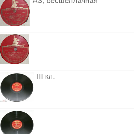
АЗ, бесшеллачная
III кл.