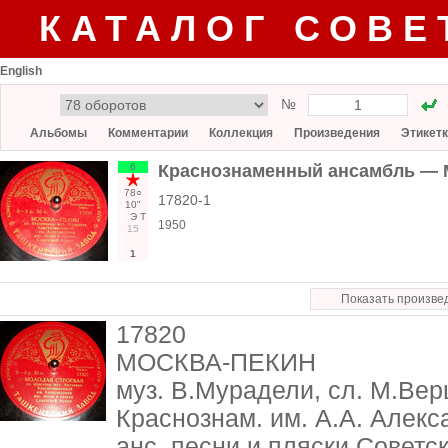
КАТАЛОГ СОВЕ
English
№
Альбомы
Комментарии
Коллекция
Произведения
Этикет
6
Краснознаменный ансамбль — М
78○
17820-1
10"
Э
Т
1950
15
1
Показать произве
17820
МОСКВА-ПЕКИН
муз. В.Мурадели, сл. М.Ве
Краснознам. им. А.А. Алек
анс. песни и пляски Советс