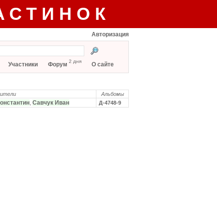
АСТИНОК
Авторизация
2 дня
Участники
Форум
О сайте
нители
Альбомы
Константин
,
Савчук Иван
Д-4748-9