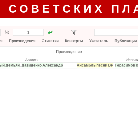
Г СОВЕТСКИХ ПЛ
№
ия
Произведения
Этикетки
Конверты
Указатель
Публикации
Произведение
Авторы
Испол
ый Демьян
,
Давиденко Александр
Ансамбль песни ВР
,
Герасимов 