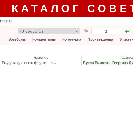
КАТАЛОГ СОВЕ
English
№
Альбомы
Комментарии
Коллекция
Произведения
Этикет
Название
Авторы
Рыдуня ку стя ын фрунтэ
Буков Емилиан
,
Георгицэ Д
1962