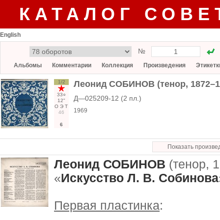
КАТАЛОГ СОВЕ
English
№
Альбомы
Комментарии
Коллекция
Произведения
Этикетк
1/2
Леонид СОБИНОВ (тенор, 1872–19
33○
Д—025209-12 (2 пл.)
12"
О
Э
Т
1969
46
6
Показать произве
Леонид СОБИНОВ
(тенор, 
«
Искусство Л. В. Собинова
Первая пластинка
: