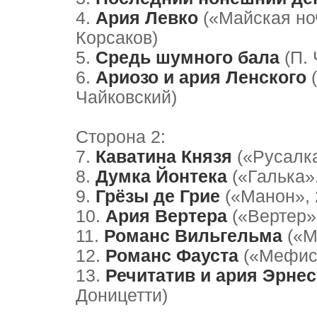
4.
Ария Левко
(«Майская ноч
Корсаков)
5.
Средь шумного бала
(П. 
6.
Ариозо и ария Ленского
(
Чайковский)
Сторона 2:
7.
Каватина Князя
(«Русалка
8.
Думка Йонтека
(«Галька».
9.
Грёзы де Грие
(«Манон», 
10.
Ария Вертера
(«Вертер»,
11.
Романс Вильгельма
(«Ми
12.
Романс Фауста
(«Мефист
13.
Речитатив и ария Эрнес
Доницетти)