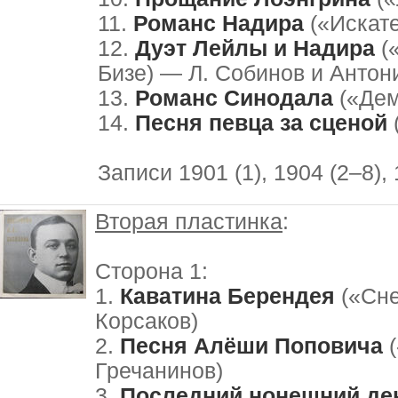
11.
Романс Надира
(«Искате
12.
Дуэт Лейлы и Надира
(«
Бизе) — Л. Собинов и Анто
13.
Романс Синодала
(«Дем
14.
Песня певца за сценой
Записи 1901 (1), 1904 (2–8), 
Вторая пластинка
:
Сторона 1:
1.
Каватина Берендея
(«Сне
Корсаков)
2.
Песня Алёши Поповича
(
Гречанинов)
3.
Последний нонешний де