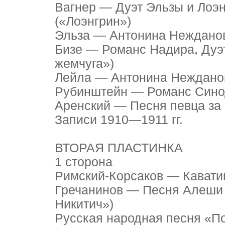
Вагнер — Дуэт Эльзы и Лоэ
(«Лоэнгрин»)
Эльза — Антонина Неждано
Бизе — Романс Надира, Дуэ
жемчуга»)
Лейла — Антонина Неждано
Рубинштейн — Романс Сино
Аренский — Песня певца за
Записи 1910—1911 гг.
ВТОРАЯ ПЛАСТИНКА
1 сторона
Римский-Корсаков — Кавати
Гречанинов — Песня Алеши
Никитич»)
Русская народная песня «П