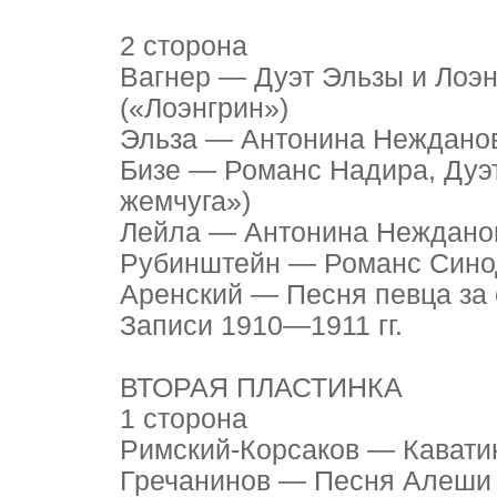
2 сторона
Вагнер — Дуэт Эльзы и Лоэ
(«Лоэнгрин»)
Эльза — Антонина Неждано
Бизе — Романс Надира, Дуэ
жемчуга»)
Лейла — Антонина Неждано
Рубинштейн — Романс Сино
Аренский — Песня певца за
Записи 1910—1911 гг.
ВТОРАЯ ПЛАСТИНКА
1 сторона
Римский-Корсаков — Кавати
Гречанинов — Песня Алеши