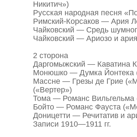
Никитич»)
Русская народная песня «П
Римский-Корсаков — Ария Л
Чайковский — Средь шумног
Чайковский — Ариозо и ария
2 сторона
Даргомыжский — Каватина К
Монюшко — Думка Йонтека (
Массне — Грезы де Грие («М
(«Вертер»)
Тома — Романс Вильгельма 
Бойто — Романс Фауста («
Доницетти — Речитатив и ар
Записи 1910—1911 гг.