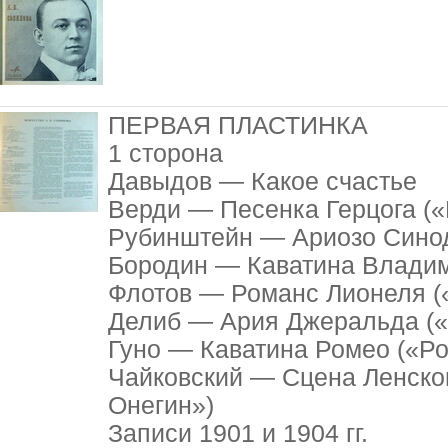
ПЕРВАЯ ПЛАСТИНКА
1 сторона
Давыдов — Какое счастье
Верди — Песенка Герцога («
Рубинштейн — Ариозо Сино
Бородин — Каватина Владим
Флотов — Романс Лионеля (
Делиб — Ария Джеральда («
Гуно — Каватина Ромео («Ро
Чайковский — Сцена Ленског
Онегин»)
Записи 1901 и 1904 гг.