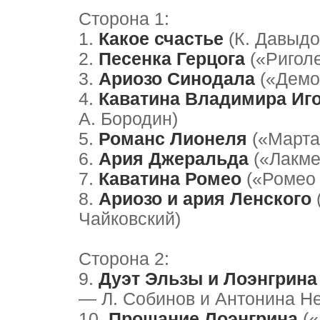
Сторона 1:
1.
Какое счастье
(К. Давыд
2.
Песенка Герцога
(«Риголе
3.
Ариозо Синодала
(«Демон
4.
Каватина Владимира Иг
А. Бородин)
5.
Романс Лионеля
(«Марта»
6.
Ария Джеральда
(«Лакме»
7.
Каватина Ромео
(«Ромео и
8.
Ариозо и ария Ленского
Чайковский)
Сторона 2:
9.
Дуэт Эльзы и Лоэнгрина
— Л. Собинов и Антонина Н
10.
Прощание Лоэнгрина
(«