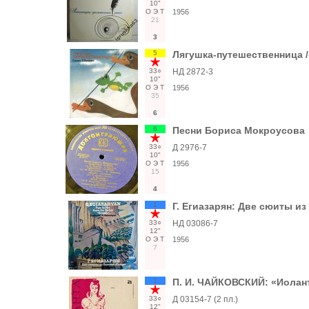
10"
О
Э
Т
1956
21
3
5
Лягушка-путешественница 
33○
НД 2872-3
10"
О
Э
Т
1956
35
6
6
Песни Бориса Мокроусова
33○
Д 2976-7
10"
О
Э
Т
1956
15
4
1
Г. Егиазарян: Две сюиты из
33○
НД 03086-7
12"
О
Э
Т
1956
7
1
П. И. ЧАЙКОВСКИЙ: «Иоланта
33○
Д 03154-7 (2 пл.)
12"