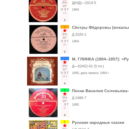
33○
Д(НД)—2014-5
10"
О
Э
Т
1954
16
2
2
Сёстры Фёдоровы (вокальн
33○
Д 2020-1
10"
О
Э
Т
1954
30
3
1
М. ГЛИНКА (1804–1857): «Ру
33○
Д—02452-61 (5 пл.)
12"
О
Э
Т
1955
, дата записи:
1954 г.
191
4
6
Песни Василия Соловьева
33○
Д 2486-7
10"
Э
Т
1955
9
4
5
Русские народные сказки