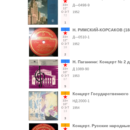
33○
Д—0498-9
12"
О
Э
Т
1952
72
1
1
Н. РИМСКИЙ-КОРСАКОВ (1844
33○
Д—0510-1
12"
О
Э
Т
1952
18
2
1
Н. Паганини: Концерт № 2 д
33○
Д 1089-90
10"
О
Э
Т
1953
67
5
2
Концерт Государственного 
33○
НД 2000-1
10"
О
Э
Т
1954
13
3
2
Концерт. Русские народные