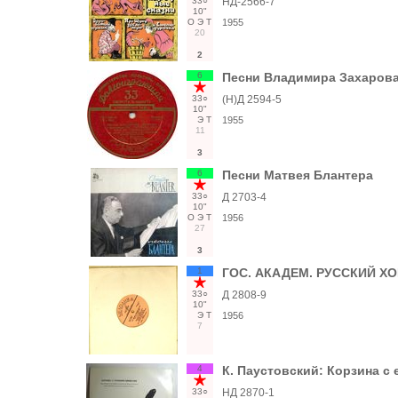
33○
НД-2566-7
10"
О
Э
Т
1955
20
2
6
Песни Владимира Захарова.
33○
(Н)Д 2594-5
10"
Э
Т
1955
11
3
6
Песни Матвея Блантера
33○
Д 2703-4
10"
О
Э
Т
1956
27
3
1
ГОС. АКАДЕМ. РУССКИЙ ХОР 
33○
Д 2808-9
10"
Э
Т
1956
7
4
К. Паустовский: Корзина с
33○
НД 2870-1