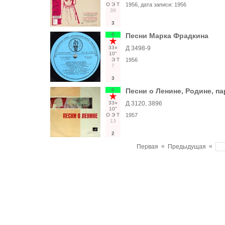
О
Э
Т
1956
, дата записи:
1956
39
3
6
Песни Марка Фрадкина
33○
Д 3498-9
10"
Э
Т
1956
7
3
6
Песни о Ленине, Родине, п
33○
Д 3120, 3896
10"
О
Э
Т
1957
13
2
«
«
Первая
Предыдущая