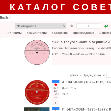
КАТАЛОГ СОВЕ
English
№
Альбомы
Комментарии
Коллекция
Произведения
Этикет
"33" в треугольнике с вершиной 
Россия. Апрелевский завод. 1964-198
ГОСТ 5289-68 — Моно — 33 ⅓ об/мин
«
«
Первая
Предыдущая
1
А. СКРЯБИН (1872–1915): Си
33○
Д—0321-2
12"
Э
Т
1952
10
1
1
Л. БЕТХОВЕН (1770–1827): К