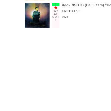
6
Хели ЛЯЭТС (Heli Lääts) "П
33○
С60-11417-18
12"
О
Э
Т
1978
6