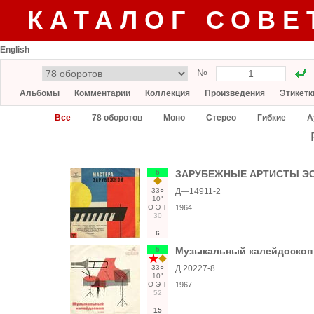
КАТАЛОГ СОВЕ
English
№
Альбомы
Комментарии
Коллекция
Произведения
Этикетк
Все
78 оборотов
Моно
Стерео
Гибкие
А
6
ЗАРУБЕЖНЫЕ АРТИСТЫ ЭСТ
33○
Д—14911-2
10"
О
Э
Т
1964
30
6
6
Музыкальный калейдоскоп (
33○
Д 20227-8
10"
О
Э
Т
1967
52
15