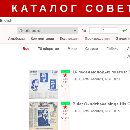
КАТАЛОГ СОВЕ
English
№
Альбомы
Комментарии
Коллекция
Произведения
Этикетк
Все
78 оборотов
Моно
Стерео
Гибкие
А
A
6
16 песен молодых поэтов: 
33○
США, Arfa Records, ALP 1023
12"
О
Т
1
6
Bulat Okudzhava sings His
33○
США, Arfa Records, ALP 1015
12"
О
Э
Т
3