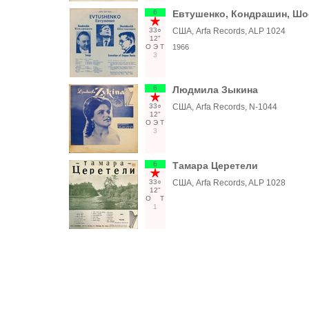
6
Евтушенко, Кондрашин, Шо
33○
США, Arfa Records, ALP 1024
12"
О
Э
Т
1966
3
6
Людмила Зыкина
33○
США, Arfa Records, N-1044
12"
О
Э
Т
3
6
Тамара Церетели
33○
США, Arfa Records, ALP 1028
12"
О
Т
1