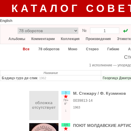
КАТАЛОГ СОВЕ
English
№
Альбомы
Комментарии
Коллекция
Произведения
Этикетк
Все
78 оборотов
Моно
Стерео
Гибкие
А
Ст
1 исполнение — упоряд
Название
Бэдицэ гурэ де спик
Георгицэ Дмитр
1962
3
М. Стежару / Ф. Кузминов
78○
0039813-14
8"
1963
1
3/6
ПОЮТ МОЛДАВСКИЕ АРТИ