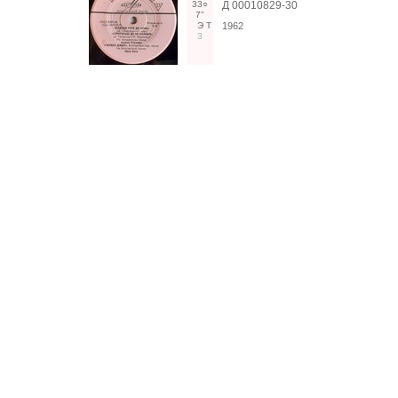
33○
Д 00010829-30
7"
Э
Т
1962
3