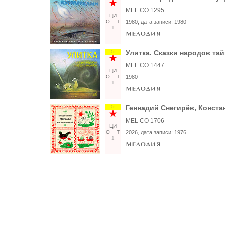
MEL CO 1295
ЦИ
О
Т
1980
, дата записи:
1980
1
5
Улитка. Сказки народов та
MEL CO 1447
ЦИ
О
Т
1980
1
5
Геннадий Снегирёв, Конста
MEL CO 1706
ЦИ
О
Т
2026
, дата записи:
1976
1