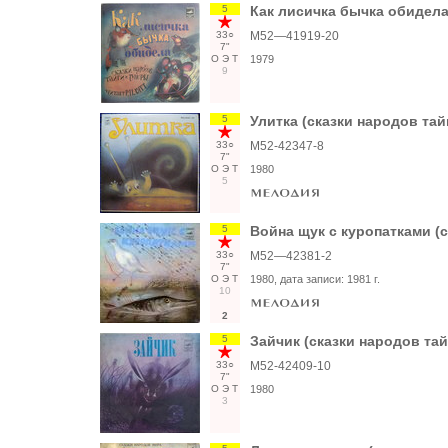
5
Как лисичка бычка обидела
33○
М52—41919-20
7"
О
Э
Т
1979
9
5
Улитка (сказки народов тай
33○
М52-42347-8
7"
О
Э
Т
1980
5
5
Война щук с куропатками (с
33○
М52—42381-2
7"
О
Э
Т
1980
, дата записи:
1981 г.
10
2
5
Зайчик (сказки народов тай
33○
М52-42409-10
7"
О
Э
Т
1980
3