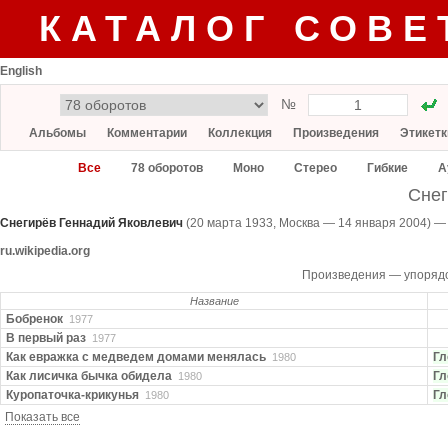
КАТАЛОГ СОВЕ
English
№
Альбомы
Комментарии
Коллекция
Произведения
Этикетк
Все
78 оборотов
Моно
Стерео
Гибкие
А
Снег
Снегирёв Геннадий Яковлевич
(20 марта 1933, Москва — 14 января 2004) —
ru.wikipedia.org
Произведения — упоряд
Название
Бобренок
1977
В первый раз
1977
Как евражка с медведем домами менялась
Гл
1980
Как лисичка бычка обидела
Гл
1980
Куропаточка-крикунья
Гл
1980
Показать все