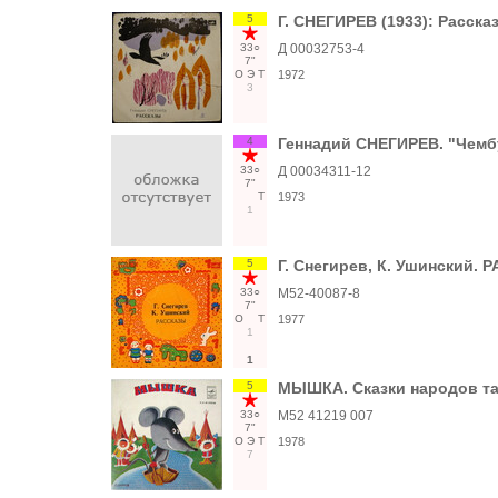
5
Г. СНЕГИРЕВ (1933): Расска
33○
Д 00032753-4
7"
О
Э
Т
1972
3
4
Геннадий СНЕГИРЕВ. "Чемб
33○
Д 00034311-12
7"
Т
1973
1
5
Г. Снегирев, К. Ушинский.
33○
М52-40087-8
7"
О
Т
1977
1
1
5
МЫШКА. Сказки народов тай
33○
М52 41219 007
7"
О
Э
Т
1978
7