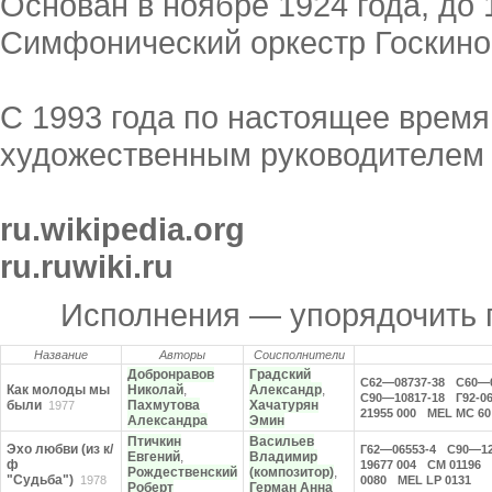
Основан в ноябре 1924 года, до 
Симфонический оркестр Госкино
С 1993 года по настоящее врем
художественным руководителем 
ru.wikipedia.org
ru.ruwiki.ru
Исполнения — упорядочить
Название
Авторы
Соисполнители
Добронравов
Градский
С62—08737-38
С60—0
Как молоды мы
Николай
,
Александр
,
С90—10817-18
Г92-0
были
Пахмутова
Хачатурян
1977
21955 000
MEL MC 60
Александра
Эмин
Птичкин
Васильев
Эхо любви (из к/
Г62—06553-4
С90—12
Евгений
,
Владимир
ф
19677 004
СМ 01196
Рождественский
(композитор)
,
"Судьба")
1978
0080
MEL LP 0131
Роберт
Герман Анна