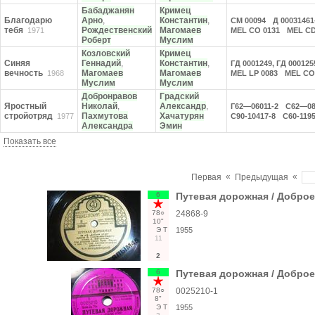
Бабаджанян
Кримец
Благодарю
Арно
,
Константин
,
СМ 00094
Д 00031461
тебя
Рождественский
Магомаев
1971
MEL CO 0131
MEL CD
Роберт
Муслим
Козловский
Кримец
Синяя
Геннадий
,
Константин
,
ГД 0001249, ГД 000125
вечность
Магомаев
Магомаев
1968
MEL LP 0083
MEL CO
Муслим
Муслим
Добронравов
Градский
Яростный
Николай
,
Александр
,
Г62—06011-2
С62—08
стройотряд
Пахмутова
Хачатурян
1977
С90-10417-8
С60-1195
Александра
Эмин
Показать все
«
«
Первая
Предыдущая
6
Путевая дорожная / Доброе
78○
24868-9
10"
Э
Т
1955
11
2
6
Путевая дорожная / Доброе
78○
0025210-1
8"
Э
Т
1955