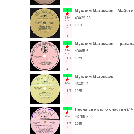
6
Муслим Магомаев - Майски
78○
43029-30
10"
Э
Т
1964
7
4
6
Муслим Магомаев - Гранада
78○
43065-6
10"
Э
Т
1964
6
1
6
Муслим Магомаев
78○
43351-2
10"
Э
Т
1965
7
6
Песня светлого счастья //
78○
43799-800
10"
Э
Т
1965
1