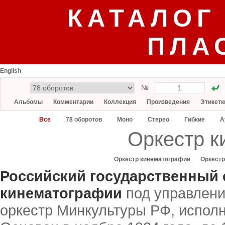
КАТАЛОГ
ПЛА
English
№
Альбомы
Комментарии
Коллекция
Произведения
Этикетк
Все
78 оборотов
Моно
Стерео
Гибкие
А
Оркестр к
Оркестр кинематографии
Оркестр
Российский государственный
кинематографии
под управлени
оркестр Минкультуры РФ, испол