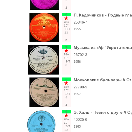
3
1
6
П. Кадочников - Родные гла
78○
25346-7
10"
Э
Т
1955
23
2
6
Музыка из к/ф "Укротитель
78○
26702-3
10"
Э
Т
1956
3
6
Московские бульвары // Ог
78○
27798-9
10"
Э
Т
1957
9
3
6
Э. Хиль - Песня о друге //
78○
40025-6
10"
Э
Т
1963
22