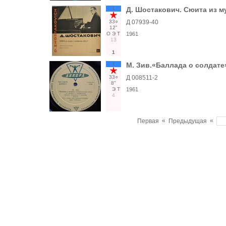
1
Д. Шостакович. Сюита из 
33○
Д 07939-40
12"
О
Э
Т
1961
13
1
1
М. Зив.«Баллада о солдате
33○
Д 008511-2
8"
Э
Т
1961
4
«
«
Первая
Предыдущая