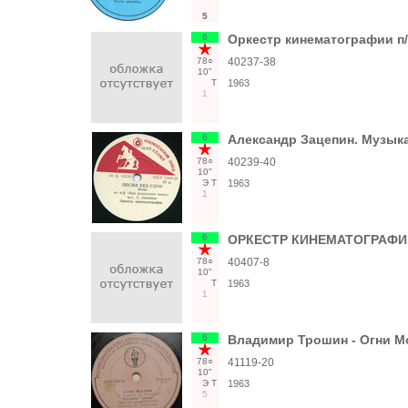
5
6
Оркестр кинематографии п/
78○
40237-38
10"
Т
1963
1
6
Александр Зацепин. Музыка
78○
40239-40
10"
Э
Т
1963
1
6
ОРКЕСТР КИНЕМАТОГРАФИ
78○
40407-8
10"
Т
1963
1
6
Владимир Трошин - Огни М
78○
41119-20
10"
Э
Т
1963
5