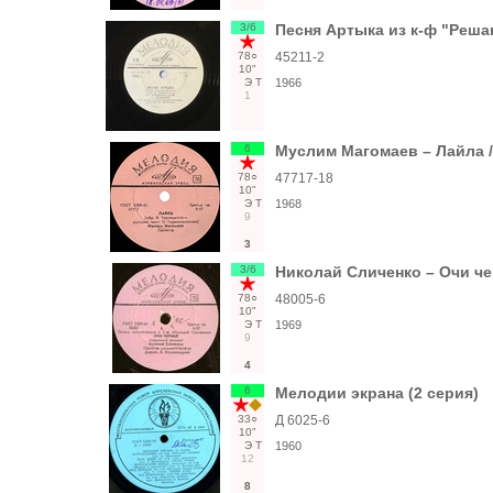
3/6
Песня Артыка из к-ф "Реша
78○
45211-2
10"
Э
Т
1966
1
6
Муслим Магомаев – Лайла /
78○
47717-18
10"
Э
Т
1968
9
3
3/6
Николай Сличенко – Очи че
78○
48005-6
10"
Э
Т
1969
9
4
6
Мелодии экрана (2 серия)
33○
Д 6025-6
10"
Э
Т
1960
12
8