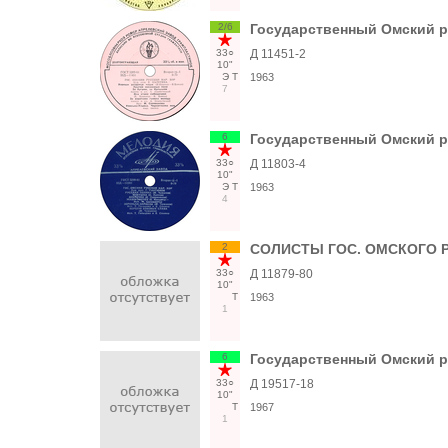
2/6
Государственный Омский р
33○
Д 11451-2
10"
Э
Т
1963
7
6
Государственный Омский р
33○
Д 11803-4
10"
Э
Т
1963
4
2
СОЛИСТЫ ГОС. ОМСКОГО Р
33○
Д 11879-80
10"
Т
1963
1
6
Государственный Омский р
33○
Д 19517-18
10"
Т
1967
1