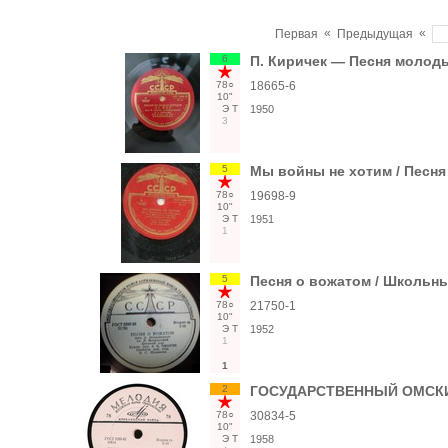
«
«
Первая
Предыдущая
6
П. Киричек — Песня молоды
78○
18665-6
10"
Э
Т
1950
3
5
Мы войны не хотим / Песн
78○
19698-9
10"
Э
Т
1951
1
5
Песня о вожатом / Школьн
78○
21750-1
10"
Э
Т
1952
1
1
2
ГОСУДАРСТВЕННЫЙ ОМСКИЙ
78○
30834-5
10"
Э
Т
1958