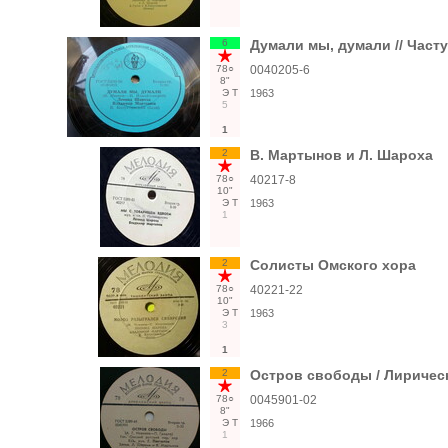
6
Думали мы, думали // Част
78○
0040205-6
8"
Э
Т
1963
5
1
2
В. Мартынов и Л. Шароха
78○
40217-8
10"
Э
Т
1963
1
2
Солисты Омского хора
78○
40221-22
10"
Э
Т
1963
3
1
2
Остров свободы / Лиричес
78○
0045901-02
8"
Э
Т
1966
1