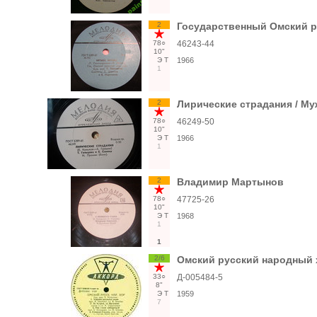
2
Государственный Омский р
78○
46243-44
10"
Э
Т
1966
1
2
Лирические страдания / Му
78○
46249-50
10"
Э
Т
1966
1
2
Владимир Мартынов
78○
47725-26
10"
Э
Т
1968
1
1
2/6
Омский русский народный хо
33○
Д-005484-5
8"
Э
Т
1959
7