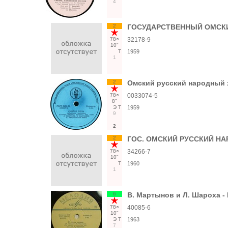
4
2
ГОСУДАРСТВЕННЫЙ ОМСКИЙ
78○
32178-9
10"
Т
1959
1
2
Омский русский народный х
78○
0033074-5
8"
Э
Т
1959
9
2
2
ГОС. ОМСКИЙ РУССКИЙ Н
78○
34266-7
10"
Т
1960
1
6
В. Мартынов и Л. Шароха -
78○
40085-6
10"
Э
Т
1963
7