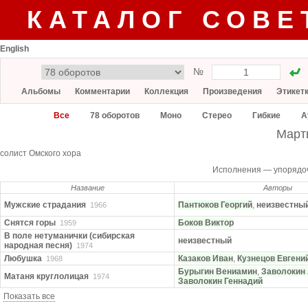
КАТАЛОГ СОВЕ
English
№
Альбомы
Комментарии
Коллекция
Произведения
Этикет
Все
78 оборотов
Моно
Стерео
Гибкие
А
Март
солист Омского хора
Исполнения — упорядо
Название
Авторы
Мужские стра­дания
Пантюков Георгий
,
неизвестны
1966
Снятся горы
Боков Виктор
1959
В поле нетуманички (сибирская
неизвестный
народная песня)
1974
Любушка
Казаков Иван
,
Кузнецов Евгени
1968
Бурыгин Вениамин
,
Заволокин
Матаня круглолицая
1974
Заволокин Геннадий
Показать все