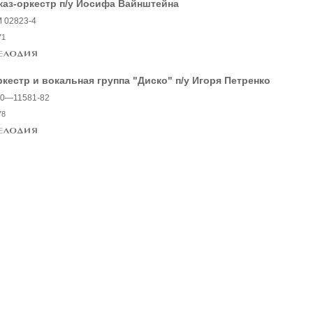
аз-оркестр п/у Иосифа Вайнштейна
 02823-4
71
кестр и вокальная группа "Диско" п/у Игоря Петренко
0—11581-82
78