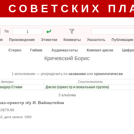
Г СОВЕТСКИХ ПЛ
№
ия
Произведения
Этикетки
Конверты
Указатель
Публикации
Стерео
Гибкие
Аудиокассеты
Компакт-диски
Цифро
Кричевский Борис
1 исполнение — упорядочить по
названию
или
хронологически
Авторы
Соисполнители
андер Стиви
Диско (оркестр и вокальная группа)
3 альбома
аз-оркестр п/у И. Вайнштейна
10879-80
62
, дата записи:
1959