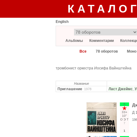
КАТАЛО
English
Альбомы
Комментарии
Коллекц
Все
78 оборотов
Моно
тромбонист оркестра Иосифа Вайнштейна
Название
Приглашение
Ласт Джеймс
,
У
1978
6
Дж
33○
Д 
10"
О
Э
Т
19
7
1