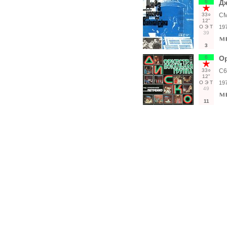
6
Дж
33○
СМ
12"
О
Э
Т
19
39
3
6
Ор
33○
С6
12"
О
Э
Т
19
49
11