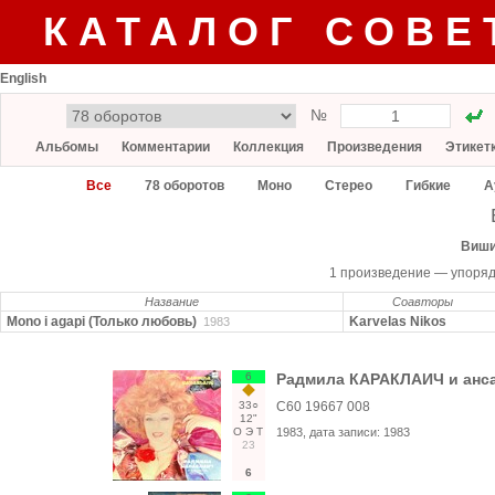
КАТАЛОГ СОВЕ
English
№
Альбомы
Комментарии
Коллекция
Произведения
Этикет
Все
78 оборотов
Моно
Стерео
Гибкие
А
Виши
1 произведение — упоря
Название
Соавторы
Mono i agapi (Только любовь)
Karvelas Nikos
1983
6
Радмила КАРАКЛАИЧ и анс
33○
С60 19667 008
12"
О
Э
Т
1983
, дата записи:
1983
23
6