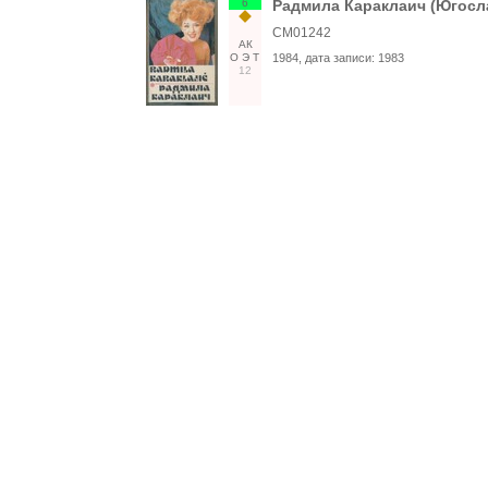
6
Радмила Караклаич (Югосл
СМ01242
АК
О
Э
Т
1984
, дата записи:
1983
12