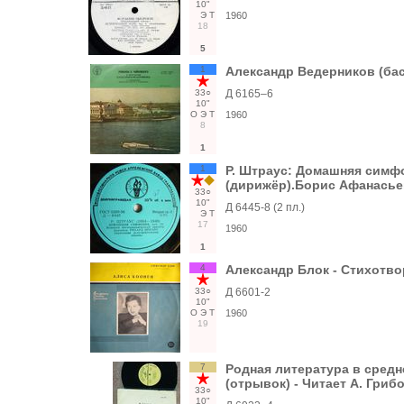
10"
Э
Т
1960
18
5
1
Александр Ведерников (бас
33○
Д 6165–6
10"
О
Э
Т
1960
8
1
1
Р. Штраус: Домашняя симф
(дирижёр).Борис Афанасьев
33○
10"
Д 6445-8 (2 пл.)
Э
Т
17
1960
1
4
Александр Блок - Стихотво
33○
Д 6601-2
10"
О
Э
Т
1960
19
7
Родная литература в средне
(отрывок) - Читает А. Гриб
33○
10"