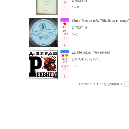
Д 6923–4
Э
3
1960
4
Лев Толстой. "Война и мир
33○
Д 7527–8
10"
Э
Т
1961
6
1
1
Д. Верди. Реквием
33○
Д 07645-8 (2 пл.)
12"
О
Э
Т
1961
73
2
«
«
Первая
Предыдущая