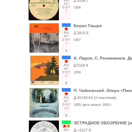
33○
Д 3106-7
10"
О
Э
Т
1956
6
1
Борис Гмыря
33○
Д 3914-5
10"
О
Э
Т
1957
8
1
1
А. Лядов, С. Рахманинов. Д
33○
Д 5118-9
10"
О
Э
Т
1959
12
2
1
П. Чайковский. Опера «Пик
33○
Д-05158-63 (3 пластинки)
12"
О
Э
Т
1959
, дата записи:
1950 г.
115
5
6
ЭСТРАДНОЕ ОБОЗРЕНИЕ (м
33○
Д—6127-8