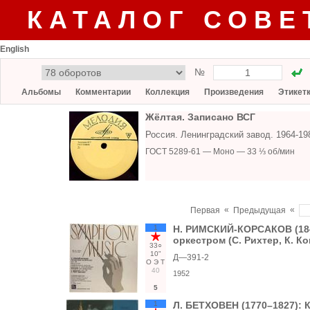
КАТАЛОГ СОВЕ
English
№
Альбомы
Комментарии
Коллекция
Произведения
Этикет
Жёлтая. Записано ВСГ
Россия. Ленинградский завод. 1964-1
ГОСТ 5289-61 — Моно — 33 ⅓ об/мин
«
«
Первая
Предыдущая
1
Н. РИМСКИЙ-КОРСАКОВ (1844
оркестром (С. Рихтер, К. К
33○
10"
Д—391-2
О
Э
Т
40
1952
5
1
Л. БЕТХОВЕН (1770–1827): К