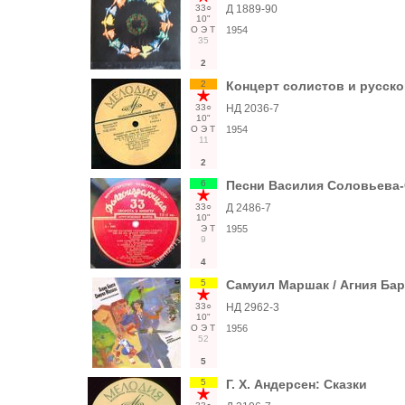
33○
Д 1889-90
10"
О
Э
Т
1954
35
2
2
Концерт солистов и русско
33○
НД 2036-7
10"
О
Э
Т
1954
11
2
6
Песни Василия Соловьева
33○
Д 2486-7
10"
Э
Т
1955
9
4
5
Самуил Маршак / Агния Бар
33○
НД 2962-3
10"
О
Э
Т
1956
52
5
5
Г. Х. Андерсен: Сказки