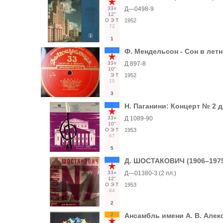
33○
Д—0498-9
12"
О
Э
Т
1952
72
1
1
Ф. Мендельсон - Сон в лет
33○
Д 897-8
10"
Э
Т
1952
10
3
1
Н. Паганини: Концерт № 2 д
33○
Д 1089-90
10"
О
Э
Т
1953
67
5
1
Д. ШОСТАКОВИЧ (1906–1975)
33○
Д—01380-3 (2 пл.)
12"
О
Э
Т
1953
84
2
2
Ансамбль имени А. В. Алек