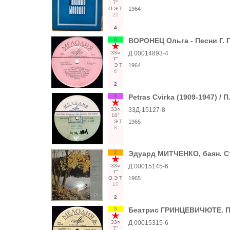
7"
О
Э
Т
1964
20
4
6
ВОРОНЕЦ Ольга - Песни Г.
33○
Д 00014893-4
7"
Э
Т
1964
6
2
4
Petras Cvirka (1909-1947) /
33○
33Д-15127-8
10"
Э
Т
1965
8
2
Эдуард МИТЧЕНКО, баян. 
33○
Д 00015145-6
7"
О
Э
Т
1965
10
2
5
Беатрис ГРИНЦЕВИЧЮТЕ. Пе
33○
Д 00015315-6
7"