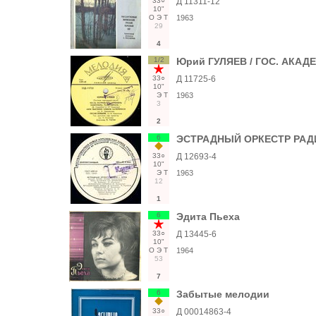
33○
Д 11311-12
10"
О
Э
Т
1963
29
4
1/2
Юрий ГУЛЯЕВ / ГОС. АКАДЕ
33○
Д 11725-6
10"
Э
Т
1963
3
2
6
ЭСТРАДНЫЙ ОРКЕСТР РАДИО 
33○
Д 12693-4
10"
Э
Т
1963
12
1
6
Эдита Пьеха
33○
Д 13445-6
10"
О
Э
Т
1964
53
7
6
Забытые мелодии
33○
Д 00014863-4