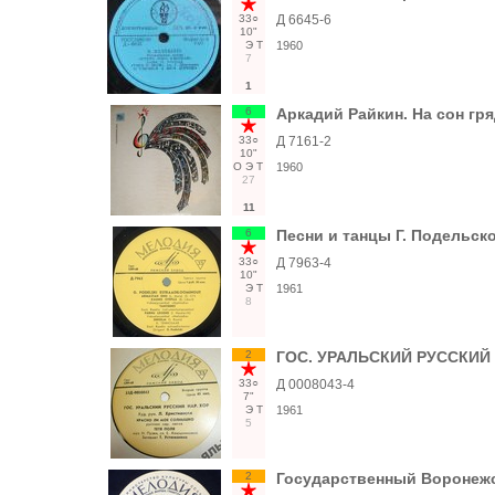
33○
Д 6645-6
10"
Э
Т
1960
7
1
6
Аркадий Райкин. На сон гр
33○
Д 7161-2
10"
О
Э
Т
1960
27
11
6
Песни и танцы Г. Подельског
33○
Д 7963-4
10"
Э
Т
1961
8
2
ГОС. УРАЛЬСКИЙ РУССКИЙ НА
33○
Д 0008043-4
7"
Э
Т
1961
5
2
Государственный Воронежс