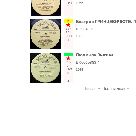
Э
Т
1965
3
5
Беатрис ГРИНЦЕВИЧЮТЕ. Пе
33○
Д 15341-2
10"
Э
Т
1965
3
6
Людмила Зыкина
33○
Д 00015883-4
7"
Э
Т
1965
13
3
«
«
Первая
Предыдущая