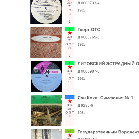
33○
Д 0008733-4
7"
Э
Т
1961
11
3
6
Георг ОТС
33○
Д 0008765-6
7"
О
Э
Т
1961
24
7
6
ЛИТОВСКИЙ ЭСТРАДНЫЙ ОР
33○
Д 0008987-8
7"
Э
Т
1961
15
1
Яан Коха: Симфония № 1
33○
Д 9235-6
10"
О
Э
Т
1961
9
2/6
Государственный Воронежс