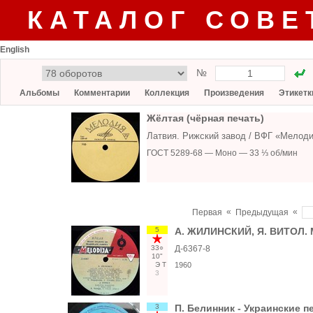
КАТАЛОГ СОВЕ
English
№
Альбомы
Комментарии
Коллекция
Произведения
Этикетк
Жёлтая (чёрная печать)
Латвия. Рижский завод / ВФГ «Мелоди
ГОСТ 5289-68 — Моно — 33 ⅓ об/мин
«
«
Первая
Предыдущая
5
А. ЖИЛИНСКИЙ, Я. ВИТОЛ. М
33○
Д-6367-8
10"
Э
Т
1960
3
3
П. Белинник - Украинские п