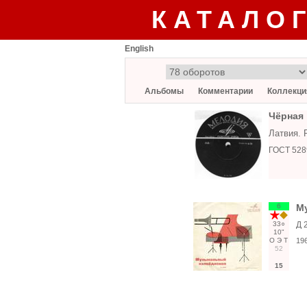
КАТАЛО
English
Альбомы
Комментарии
Коллекци
Чёрная
Латвия. 
ГОСТ 528
6
Му
33○
Д 
10"
О
Э
Т
19
52
15