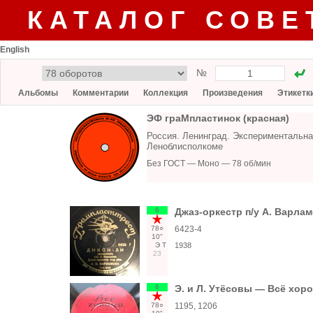
КАТАЛОГ СОВЕ
English
№
Альбомы
Комментарии
Коллекция
Произведения
Этикетк
ЭФ граМпластинок (красная)
Россия. Ленинград. Экспериментальн
Леноблисполкоме
Без ГОСТ — Моно — 78 об/мин
6
Джаз-оркестр п/у А. Варлам
78○
6423-4
10"
Э
Т
1938
23
6
Э. и Л. Утёсовы — Всё хоро
78○
1195, 1206