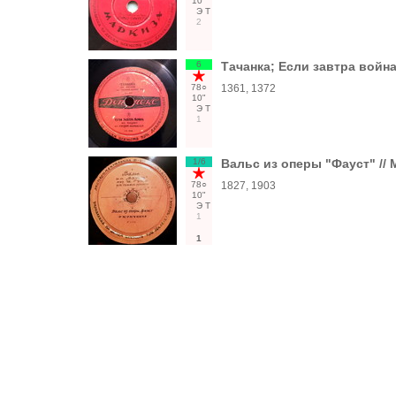
10"
Э
Т
2
6
Тачанка; Если завтра войн
78○
1361, 1372
10"
Э
Т
1
1/6
Вальс из оперы "Фауст" // 
78○
1827, 1903
10"
Э
Т
1
1