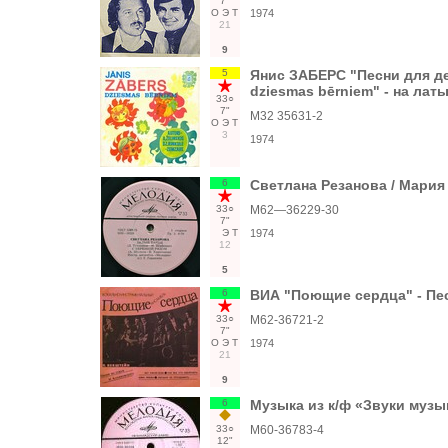
7"
О
Э
Т
1974
21
9
5
Янис ЗАБЕРС "Песни для дет
dziesmas bērniem" - на ла
33○
7"
М32 35631-2
О
Э
Т
3
1974
6
Светлана Резанова / Мария
33○
М62—36229-30
7"
Э
Т
1974
12
5
6
ВИА "Поющие сердца" - Пес
33○
М62-36721-2
7"
О
Э
Т
1974
21
9
6
Музыка из к/ф «Звуки музы
33○
М60-36783-4
12"