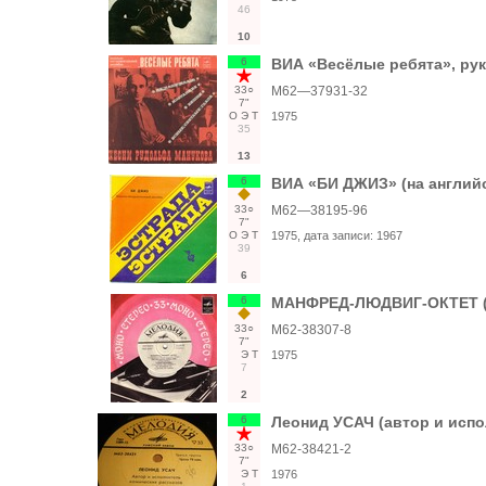
46
10
6
ВИА «Весёлые ребята», ру
33○
М62—37931-32
7"
О
Э
Т
1975
35
13
6
ВИА «БИ ДЖИЗ» (на англий
33○
М62—38195-96
7"
О
Э
Т
1975
, дата записи:
1967
39
6
6
МАНФРЕД-ЛЮДВИГ-ОКТЕТ (Г
33○
М62-38307-8
7"
Э
Т
1975
7
2
6
Леонид УСАЧ (автор и испо
33○
М62-38421-2
7"
Э
Т
1976