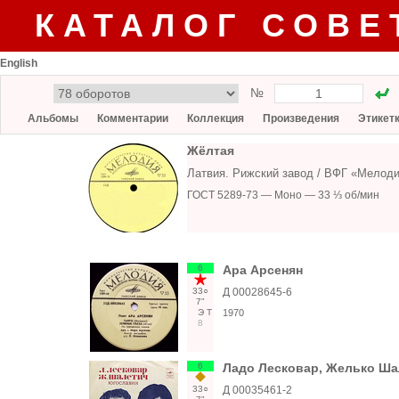
КАТАЛОГ СОВЕ
English
№
Альбомы
Комментарии
Коллекция
Произведения
Этикет
Жёлтая
Латвия. Рижский завод / ВФГ «Мелоди
ГОСТ 5289-73 — Моно — 33 ⅓ об/мин
6
Ара Арсенян
33○
Д 00028645-6
7"
Э
Т
1970
8
6
Ладо Лесковар, Желько Ша
33○
Д 00035461-2