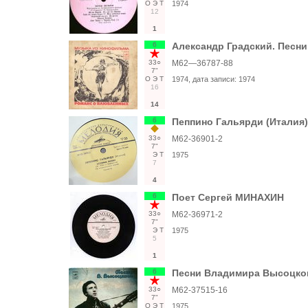
О
Э
Т
1974
12
1
6
Александр Градский. Песни
33○
М62—36787-88
7"
О
Э
Т
1974
, дата записи:
1974
16
14
6
Пеппино Гальярди (Италия)
33○
М62-36901-2
7"
Э
Т
1975
7
4
6
Поет Сергей МИНАХИН
33○
М62-36971-2
7"
Э
Т
1975
5
1
6
Песни Владимира Высоцко
33○
М62-37515-16
7"
О
Э
Т
1975