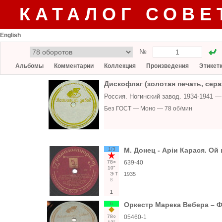
КАТАЛОГ СОВЕ
English
№
Альбомы
Комментарии
Коллекция
Произведения
Этикет
Дискофлаг (золотая печать, сера
Россия. Ногинский завод. 1934-1941 
Без ГОСТ — Моно — 78 об/мин
1/3
М. Донец - Аріи Карася. Ой 
78○
639-40
10"
Э
Т
1935
8
1
6
Оркестр Марека Вебера – Ф
78○
05460-1