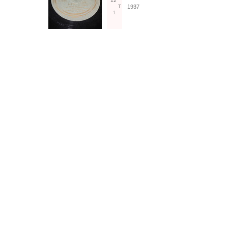
12"
Т
1937
1