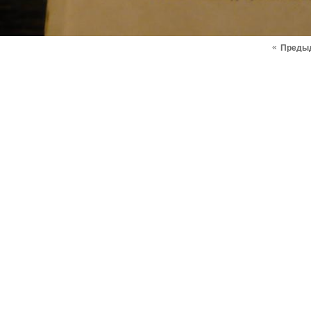
«
Преды