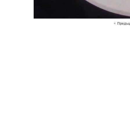
«
Преды