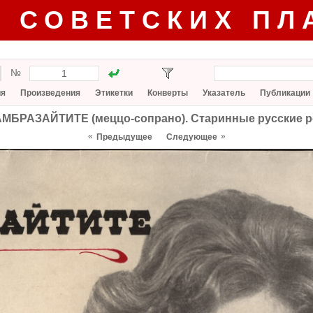
Г СОВЕТСКИХ ПЛ
№
ия
Произведения
Этикетки
Конверты
Указатель
Публикации
АМБРАЗАЙТИТЕ (меццо-сопрано). Старинные русские 
«
»
Предыдущее
Следующее