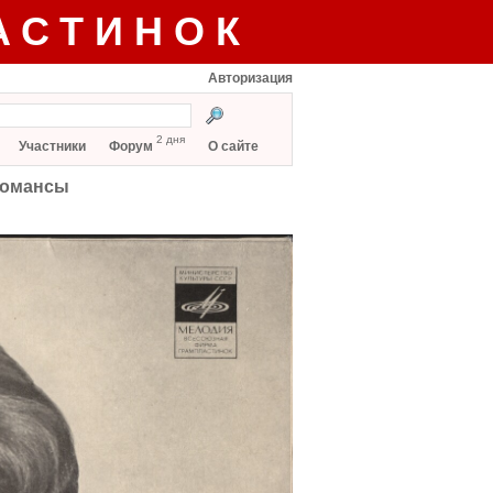
АСТИНОК
Авторизация
2 дня
Участники
Форум
О сайте
романсы