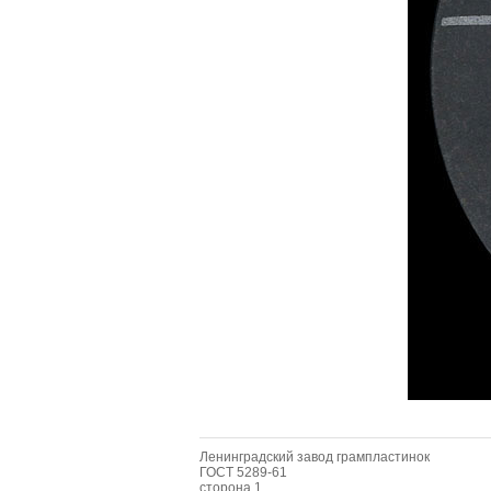
Ленинградский завод грампластинок
ГОСТ 5289-61
сторона 1