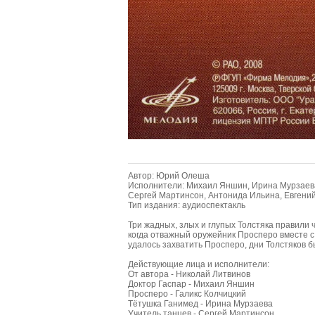
Автор: Юрий Олеша
Исполнители: Михаил Яншин, Ирина Мурзаева,
Сергей Мартинсон, Антонида Ильина, Евгений
Тип издания: аудиоспектакль
Три жадных, злых и глупых Толстяка правили ч
когда отважный оружейник Просперо вместе с
удалось захватить Просперо, дни Толстяков б
Действующие лица и исполнители:
От автора - Николай Литвинов
Доктор Гаспар - Михаил Яншин
Просперо - Галикс Колчицкий
Тётушка Ганимед - Ирина Мурзаева
Учитель танцев - Сергей Мартинсон