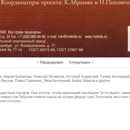
«
»
Предыдущее
Следующее
 Мария Бабанова, Николай Литвинов, Антоний Ходурский, Галикс Колчицкий,
 Весник, Павел Павленко, Яков Беленький, Борис Иванов и другие
удесным городом. Они хотели, чтобы маленький наследник Тутти вырос таким ж
 гимнастом Тибулом повели народ на штурм дворца трех Толстяков, им стало
ыли сочтены...