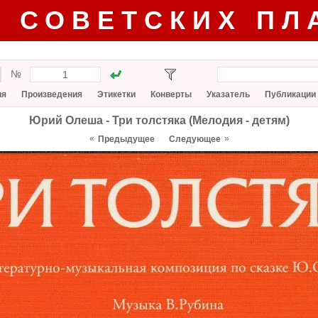
Г СОВЕТСКИХ ПЛ
№
ия
Произведения
Этикетки
Конверты
Указатель
Публикации
Юрий Олеша - Три толстяка (Мелодия - детям)
«
»
Предыдущее
Следующее