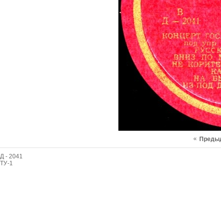
«
Преды
Д - 2041
ТУ-1