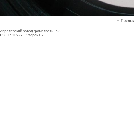
«
Преды
Апрелевский завод грампластинок
ГОСТ 5289-61. Сторона 2