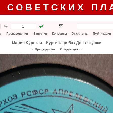
Г СОВЕТСКИХ ПЛ
№
я
Произведения
Этикетки
Конверты
Указатель
Публикации
Мария Курская ‎– Курочка ряба / Две лягушки
«
»
Предыдущее
Следующее