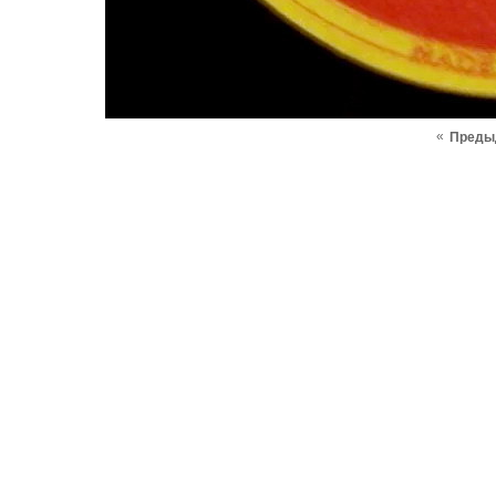
«
Преды