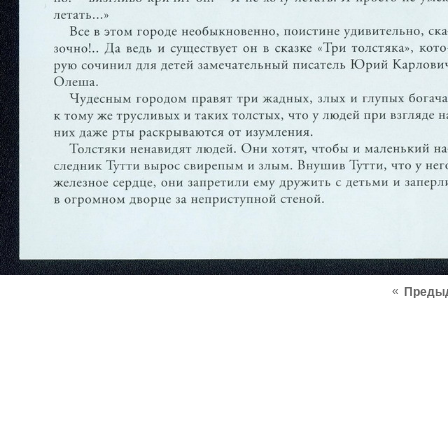
«
Преды