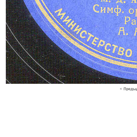
«
Преды