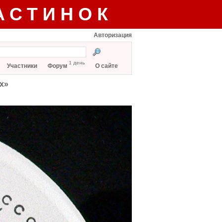
АСТИНОК
Авторизация
1 день
Участники
Форум
О сайте
х»