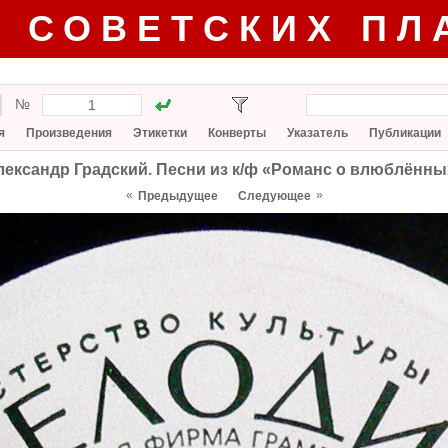
Г СОВЕТСКИХ ПЛ
№
я
Произведения
Этикетки
Конверты
Указатель
Публикации
лександр Градский. Песни из к/ф «Романс о влюблённы
«
»
Предыдущее
Следующее