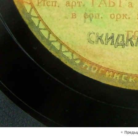
«
Преды