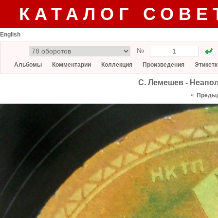
КАТАЛОГ СОВЕ
English
№
Альбомы
Комментарии
Коллекция
Произведения
Этикетк
С. Лемешев - Неапол
«
Преды