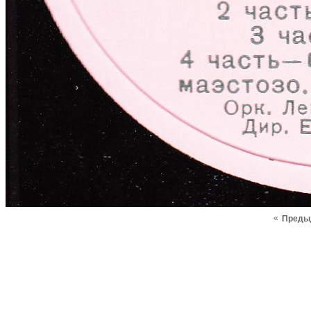
«
Преды