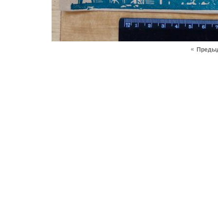
«
Преды