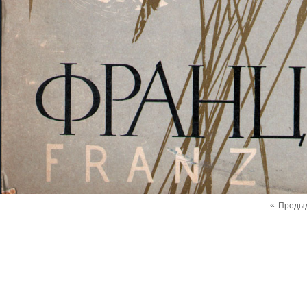
«
Преды