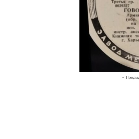
«
Преды