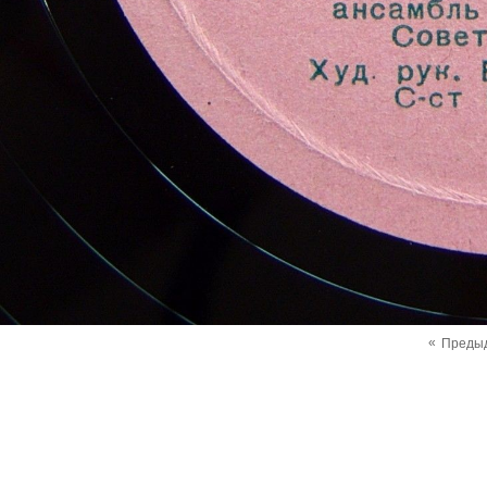
«
Преды