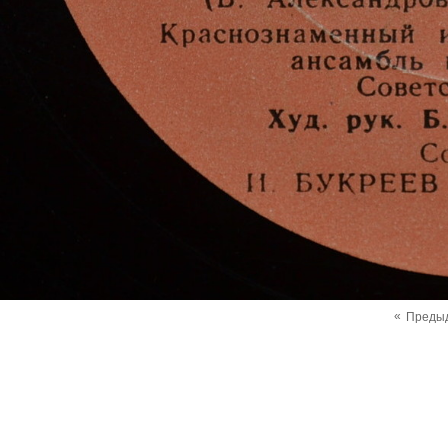
«
Преды