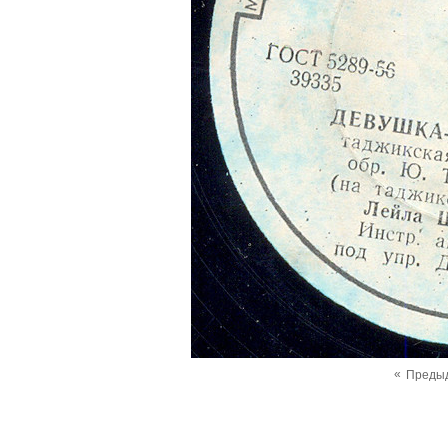
«
Преды