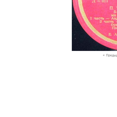
«
Преды