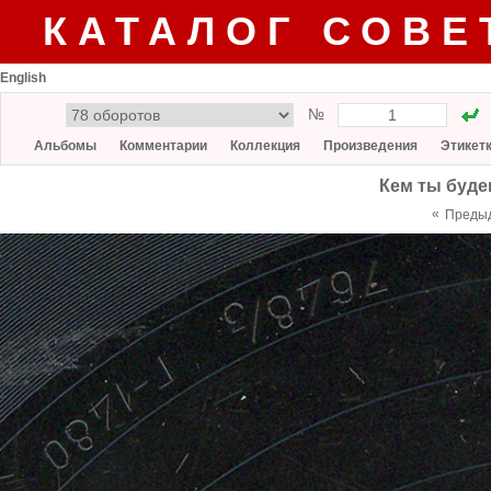
КАТАЛОГ СОВЕ
English
№
Альбомы
Комментарии
Коллекция
Произведения
Этикет
Кем ты буде
«
Преды