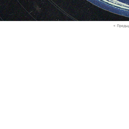
«
Преды